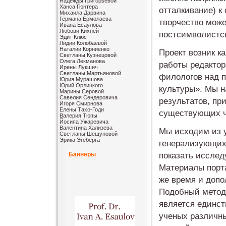
Надежды Григорьевой
Ханса Гюнтера
отталкивание) к
Михаила Дарвина
Германа Ермолаева
творчество може
Ивана Есаулова
Любови Кихней
постсимволистск
Эдит Клюс
Лидии Колобаевой
Наталии Корниенко
Проект возник к
Светланы Кузнецовой
Олега Лекманова
работы редактор
Ирены Лукшич
Светланы Мартьяновой
филологов над 
Юрия Мурашова
Юрий Орлицкого
культуры». Мы н
Марины Серовой
Савелия Сендеровича
результатов, пр
Игоря Смирнова
Елены Тахо-Годи
существующих ч
Валерия Тюпы
Йосипа Ужаревича
Валентина Хализева
Мы исходим из у
Светланы Шешуновой
Эрика Эгеберга
генерализующих 
показать исслед
Баннеры
Материалы порта
же время и допо
Подобный методо
является единс
ученых различны