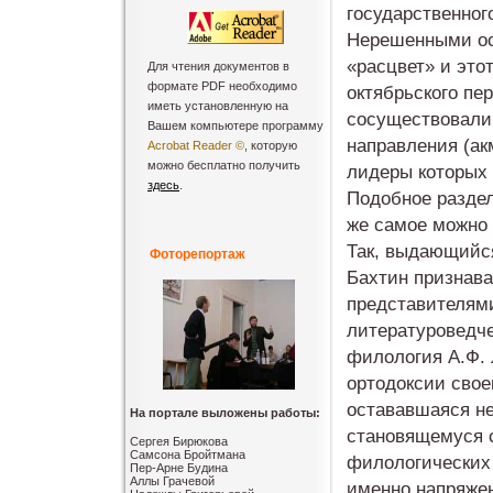
государственног
Нерешенными ос
«расцвет» и это
Для чтения документов в
формате PDF необходимо
октябрьского пе
иметь установленную на
сосуществовали
Вашем компьютере программу
направления (ак
Acrobat Reader ©
, которую
можно бесплатно получить
лидеры которых
здесь
.
Подобное раздел
же самое можно 
Так, выдающийс
Фоторепортаж
Бахтин признава
представителям
литературоведче
филология А.Ф. 
ортодоксии своег
остававшаяся не
На портале выложены работы:
становящемуся 
Сергея Бирюкова
Самсона Бройтмана
филологических 
Пер-Арне Будина
Аллы Грачевой
именно напряжен