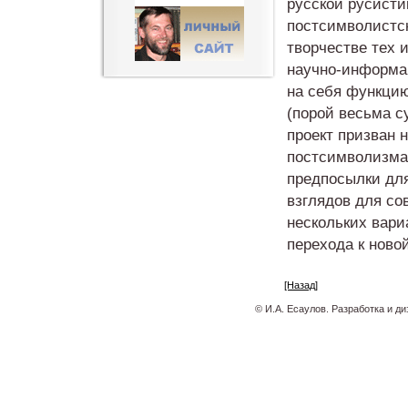
русской русисти
постсимволистск
творчестве тех 
научно-информац
на себя функци
(порой весьма с
проект призван 
постсимволизма,
предпосылки дл
взглядов для со
нескольких вари
перехода к ново
[Назад]
© И.А. Есаулов. Разработка и д