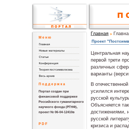
Главная
Главна
М е н ю
Проект "Постсим
Главная
Новые материалы
Центральная на
Статьи
первой трети пр
Конференция
различных сфер
Теория постсимволизма
варианты (верси
Весь архив
В отечественной
П о д д е р ж к а
усилился интере
Портал создан при
финансовой поддержке
русской культур
Российского гуманитарного
Объясняется так
научного фонда (РГНФ),
достижениями, н
проект № 06-04-12410в
русской литерат
P D F
кризиса и распа